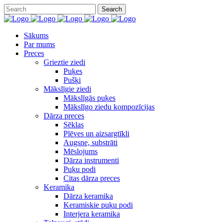
Sākums
Par mums
Preces
Grieztie ziedi
Puķes
Pušķi
Mākslīgie ziedi
Mākslīgās puķes
Mākslīgo ziedu kompozīcijas
Dārza preces
Sēklas
Plēves un aizsargtīkli
Augsne, substrāti
Mēslojums
Dārza instrumenti
Puķu podi
Citas dārza preces
Keramika
Dārza keramika
Keramiskie puķu podi
Interjera keramika