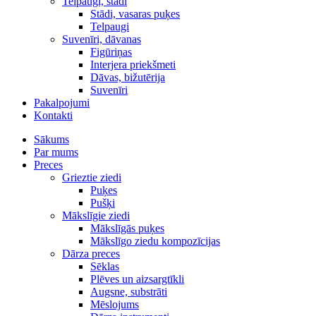
Telpaugi, stādi
Stādi, vasaras puķes
Telpaugi
Suvenīri, dāvanas
Figūriņas
Interjera priekšmeti
Dāvas, bižutērija
Suvenīri
Pakalpojumi
Kontakti
Sākums
Par mums
Preces
Grieztie ziedi
Puķes
Pušķi
Mākslīgie ziedi
Mākslīgās puķes
Mākslīgo ziedu kompozīcijas
Dārza preces
Sēklas
Plēves un aizsargtīkli
Augsne, substrāti
Mēslojums