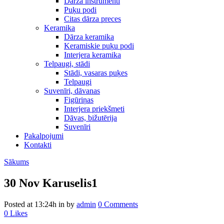
Dārza instrumenti
Puķu podi
Citas dārza preces
Keramika
Dārza keramika
Keramiskie puķu podi
Interjera keramika
Telpaugi, stādi
Stādi, vasaras puķes
Telpaugi
Suvenīri, dāvanas
Figūriņas
Interjera priekšmeti
Dāvas, bižutērija
Suvenīri
Pakalpojumi
Kontakti
Sākums
30 Nov
Karuselis1
Posted at 13:24h
in
by
admin
0 Comments
0
Likes