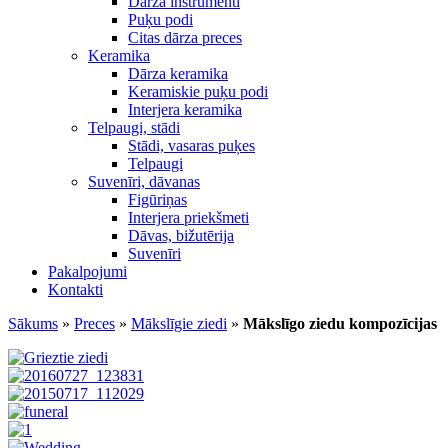
Dārza instrumenti
Puķu podi
Citas dārza preces
Keramika
Dārza keramika
Keramiskie puķu podi
Interjera keramika
Telpaugi, stādi
Stādi, vasaras puķes
Telpaugi
Suvenīri, dāvanas
Figūriņas
Interjera priekšmeti
Dāvas, bižutērija
Suvenīri
Pakalpojumi
Kontakti
Sākums
»
Preces
»
Mākslīgie ziedi
»
Mākslīgo ziedu kompozīcijas