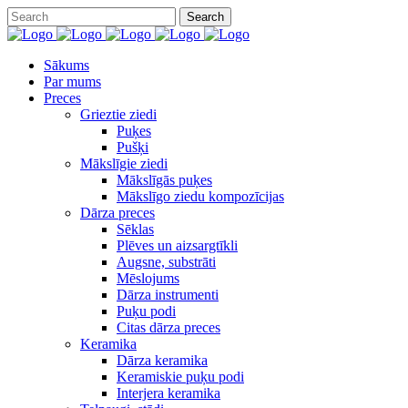
Sākums
Par mums
Preces
Grieztie ziedi
Puķes
Pušķi
Mākslīgie ziedi
Mākslīgās puķes
Mākslīgo ziedu kompozīcijas
Dārza preces
Sēklas
Plēves un aizsargtīkli
Augsne, substrāti
Mēslojums
Dārza instrumenti
Puķu podi
Citas dārza preces
Keramika
Dārza keramika
Keramiskie puķu podi
Interjera keramika