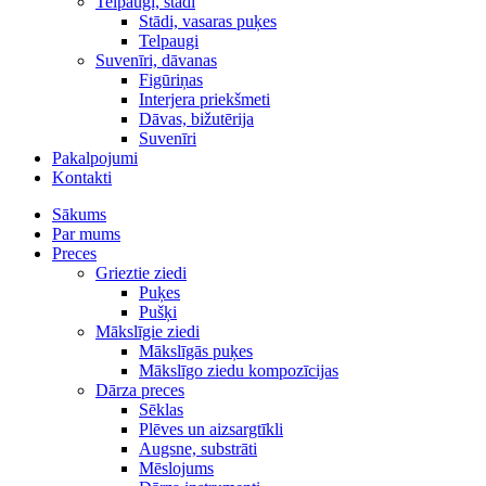
Telpaugi, stādi
Stādi, vasaras puķes
Telpaugi
Suvenīri, dāvanas
Figūriņas
Interjera priekšmeti
Dāvas, bižutērija
Suvenīri
Pakalpojumi
Kontakti
Sākums
Par mums
Preces
Grieztie ziedi
Puķes
Pušķi
Mākslīgie ziedi
Mākslīgās puķes
Mākslīgo ziedu kompozīcijas
Dārza preces
Sēklas
Plēves un aizsargtīkli
Augsne, substrāti
Mēslojums