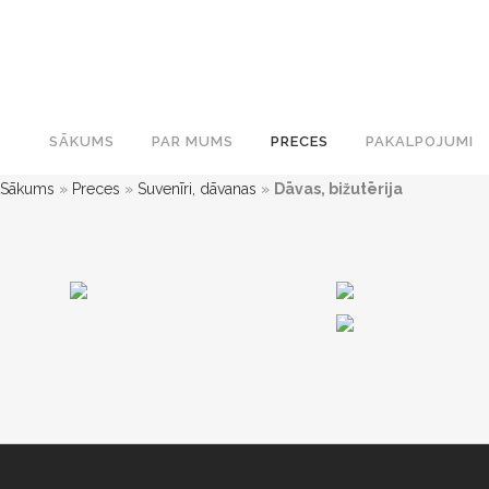
SĀKUMS
PAR MUMS
PRECES
PAKALPOJUMI
Sākums
»
Preces
»
Suvenīri, dāvanas
»
Dāvas, bižutērija