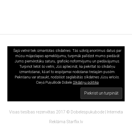
Šajā vietnē tiek izmantotas sīkdatnes. Tās uzkrāj anonīmus datus par
mūsu mājaslapas apmeklējumu, turpmāk palīdzot mums piedāvāt
Jums piemērotāku saturu, grafisko noformējumu un piedāvājumus.
Turpinot lietot šo vietni, Jūs apliecināt, ka piekrītat šo sīkdatņu
izmantošanai, kā arī to iespējamai nodošanai trešajām pusēm.
Piekrišanu var atsaukt, nodzēšot saglabātās sīkdatnes Jūsu ierīcēs.
Cieņā PuķuBode Dobele
Sīkdatņu politika
Visas tiesības rezervētas 2017 © Dobelespukubode | Interneta
Reklāma
Starflix.lv